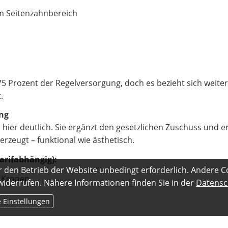
m Seitenzahnbereich
5 Prozent der Regelversorgung, doch es bezieht sich weiter
.
ng
hier deutlich. Sie ergänzt den gesetzlichen Zuschuss und e
erzeugt – funktional wie ästhetisch.
arifabhängig):
r den Betrieb der Website unbedingt erforderlich. Andere C
e Kronen
 widerrufen. Nähere Informationen finden Sie in der
Datensc
e Einstellungen