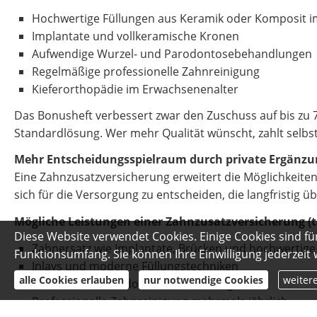
Hochwertige Füllungen aus Keramik oder Komposit i
Implantate und vollkeramische Kronen
Aufwendige Wurzel- und Parodontosebehandlungen
Regelmäßige professionelle Zahnreinigung
Kieferorthopädie im Erwachsenenalter
Das Bonusheft verbessert zwar den Zuschuss auf bis zu 7
Standardlösung. Wer mehr Qualität wünscht, zahlt selbst
Mehr Entscheidungsspielraum durch private Ergänzu
Eine Zahnzusatzversicherung erweitert die Möglichkeiten 
sich für die Versorgung zu entscheiden, die langfristig üb
Mögliche Leistungen einer Zahnzusatzversicherung (t
Diese Website verwendet Cookies. Einige Cookies sind fü
Zahnersatz wie Implantate, Brücken und hochwertig
Funktionsumfang. Sie können Ihre Einwilligung jederzeit
Inlays und moderne Füllungstechniken
alle Cookies erlauben
nur notwendige Cookies
weiter
Wurzel- und Parodontosebehandlungen
Professionelle Zahnreinigung mehrmals jährlich