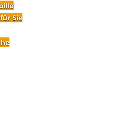
ilie
für Sie
che