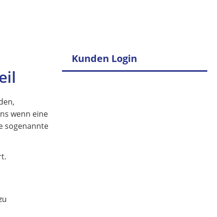
Kunden Login
il
den,
ens wenn eine
ie sogenannte
t.
zu